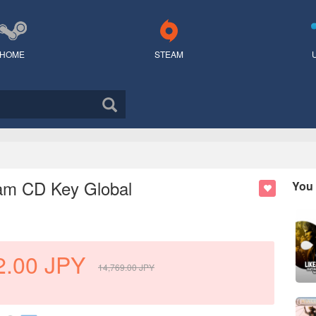
HOME
STEAM
team CD Key Global
You 
2.00
JPY
14,769.00
JPY