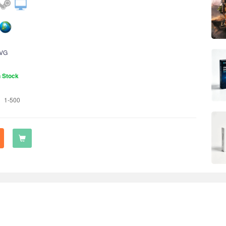
VG
n Stock
1-500