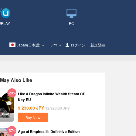
UPLAY
PC
Japan(日本語)
JPY
ログイン
or
新規登録
May Also Like
-29%
Like a Dragon Infinite Wealth Steam CD
Key EU
9,230.00
JPY
12,923.00
JPY
Buy Now
-57%
Age of Empires III: Definitive Edition