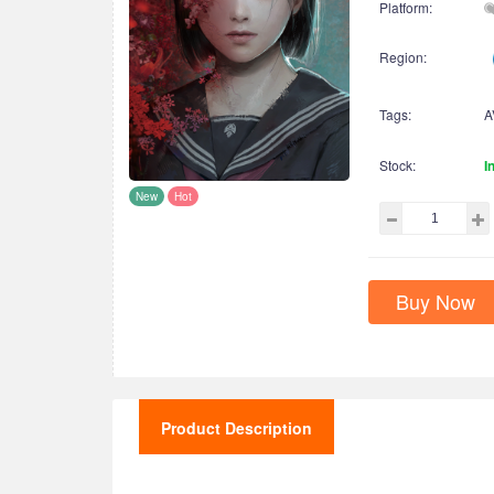
Platform:
Region:
Tags:
A
Stock:
I
New
Hot
Buy Now
Product Description