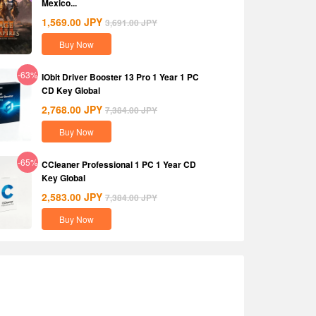
Mexico...
1,569.00
JPY
3,691.00
JPY
Buy Now
-63%
IObit Driver Booster 13 Pro 1 Year 1 PC
CD Key Global
2,768.00
JPY
7,384.00
JPY
Buy Now
-65%
CCleaner Professional 1 PC 1 Year CD
Key Global
2,583.00
JPY
7,384.00
JPY
Buy Now